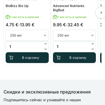
BioBizz Bio Up
Advanced Nutrients
Ter
BigBud
Blo
›
У нас есть в наличии
У нас есть в наличии
4.75
€
13.95
€
9.95
€
32.45
€
3
Диапазон
Диапазон
–
–
цен:
цен:
4.75 €
9.95 €
–
–
Количество товара BioBizz Bio Up
Количество товара Advanced Nu
Кол
13.95 €
32.45 €
В корзину
В корзину
Скидки и эксклюзивные предложения
Подпишитесь сейчас и узнавайте о наших