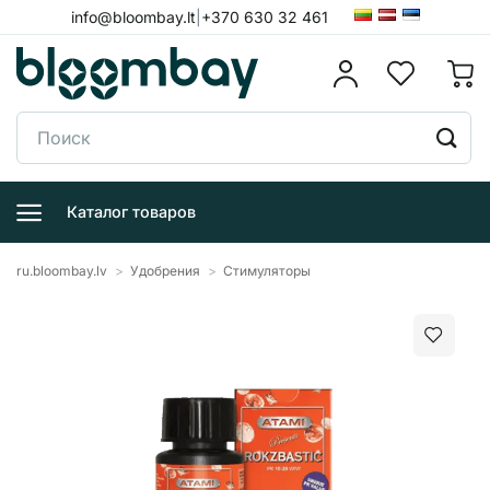
Skip
info@bloombay.lt
|
+370 630 32 461
to
content
Поиск:
Каталог товаров
ru.bloombay.lv
>
Удобрения
>
Стимуляторы