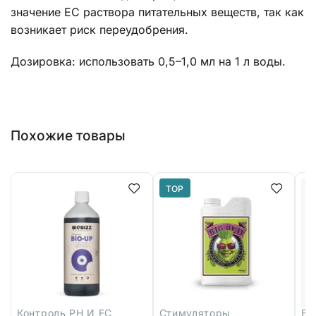
значение EC раствора питательных веществ, так как
возникает риск переудобрения.
Дозировка: использовать 0,5–1,0 мл на 1 л воды.
Похожие товары
TOP
Контроль PH И EC
Стимуляторы
Ба