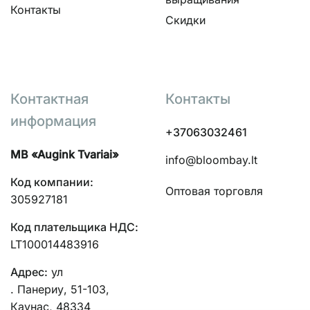
Контакты
Скидки
Контактная
Контакты
информация
+37063032461
MB «Augink Tvariai»
info@bloombay.lt
Код компании:
Оптовая торговля
305927181
Код плательщика НДС:
LT100014483916
Адрес:
ул
. Панериу, 51-103,
Каунас, 48334