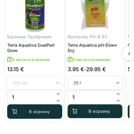
Базовые Удобрения
Контроль PH И EC
Terra Aquatica DualPart
Terra Aquatica pH-Down
Се
Grow
Dry
ли
›
У нас есть в наличии
У нас есть в наличии
13.15
€
3.95
€
29.95
€
5
Диапазон
–
цен:
3.95 €
–
Количество товара Terra Aquatica DualPart Grow
Количество товара Terra Aquat
Ко
29.95 €
В корзину
В корзину