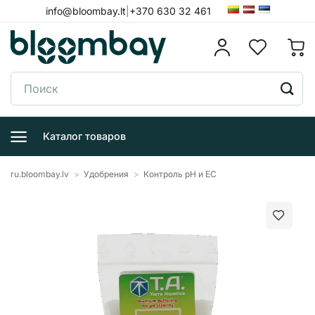
Skip
info@bloombay.lt
|
+370 630 32 461
to
content
Поиск:
Каталог товаров
ru.bloombay.lv
>
Удобрения
>
Контроль pH и EC