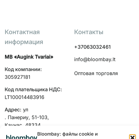
Контактная
Контакты
информация
+37063032461
MB «Augink Tvariai»
info@bloombay.lt
Код компании:
Оптовая торговля
305927181
Код плательщика НДС:
LT100014483916
Адрес:
ул
. Панериу, 51-103,
Каунас, 48334
Bloombay: файлы cookie и