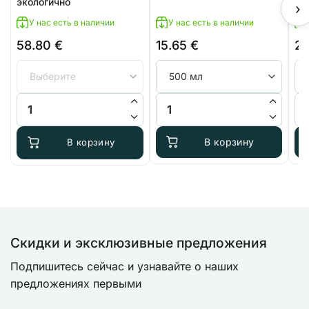
экологично
›
У нас есть в наличии
У нас есть в наличии
58.80
€
15.65
€
21
Количество товара Набор Выращивай экологично
Количество товара Terra Aquat
Ко
В корзину
В корзину
Скидки и эксклюзивные предложения
Подпишитесь сейчас и узнавайте о наших
предложениях первыми