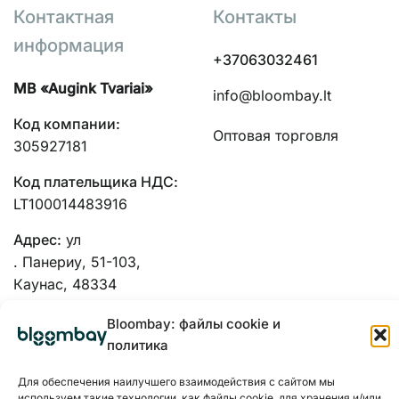
Контактная
Контакты
информация
+37063032461
MB «Augink Tvariai»
info@bloombay.lt
Код компании:
Оптовая торговля
305927181
Код плательщика НДС:
LT100014483916
Адрес:
ул
. Панериу, 51-103,
Каунас, 48334
Bloombay: файлы cookie и
политика
Для обеспечения наилучшего взаимодействия с сайтом мы
используем такие технологии, как файлы cookie, для хранения и/или