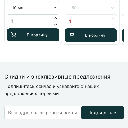
Количество товара HESI SuperVit
Количество товара BioBizz Micr
Ко
В корзину
В корзину
Скидки и эксклюзивные предложения
Подпишитесь сейчас и узнавайте о наших
предложениях первыми
Подписаться