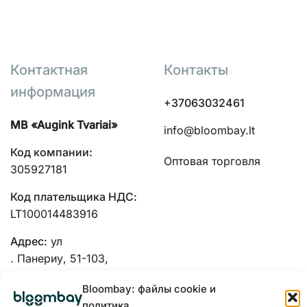
Контактная
Контакты
информация
+37063032461
MB «Augink Tvariai»
info@bloombay.lt
Код компании:
Оптовая торговля
305927181
Код плательщика НДС:
LT100014483916
Адрес:
ул
. Панериу, 51-103,
Каунас, 48334
Bloombay: файлы cookie и
политика