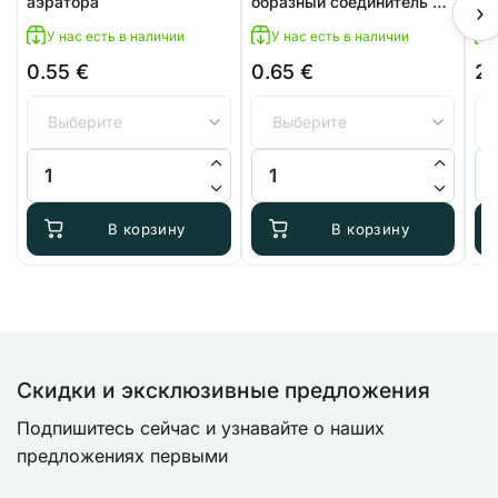
аэратора
образный соединитель 9
›
мм
У нас есть в наличии
У нас есть в наличии
0.55
€
0.65
€
2
Количество товара Обратный клапан для аэратора
Количество товара AutoPot Tee
Ко
В корзину
В корзину
Скидки и эксклюзивные предложения
Подпишитесь сейчас и узнавайте о наших
предложениях первыми