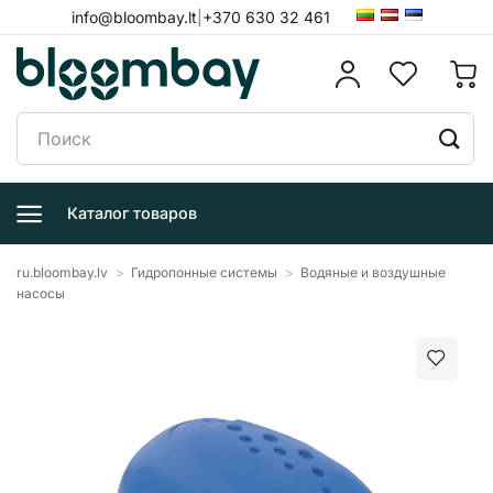
Skip
info@bloombay.lt
|
+370 630 32 461
to
content
Поиск:
Каталог товаров
ru.bloombay.lv
>
Гидропонные системы
>
Водяные и воздушные
насосы