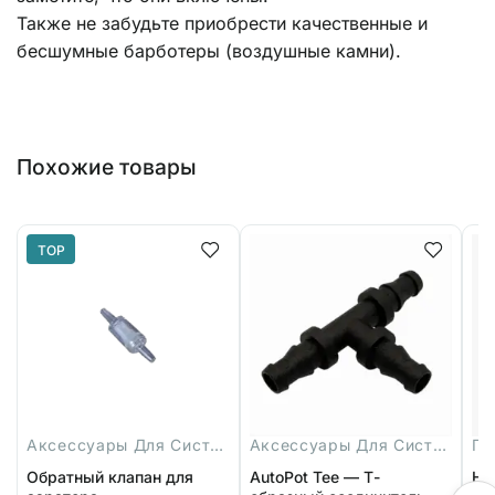
Также не забудьте приобрести качественные и
бесшумные барботеры (воздушные камни).
Похожие товары
TOP
Аксессуары Для Систем
Аксессуары Для Систем
Ги
Обратный клапан для
AutoPot Tee — Т-
На