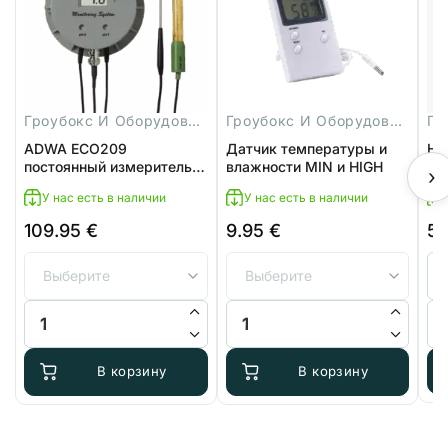
Гроубокс И Оборудование
Гроубокс И Оборудование
ADWA ECO209
Датчик температуры и
На
постоянный измеритель
влажности MIN и HIGH
pH
›
pH
У нас есть в наличии
У нас есть в наличии
109.95
€
9.95
€
5.
Ди
цен
5.7
–
Количество товара ADWA ECO209 постоянный измеритель 
Количество товара Датчик тем
Ко
8.7
В корзину
В корзину