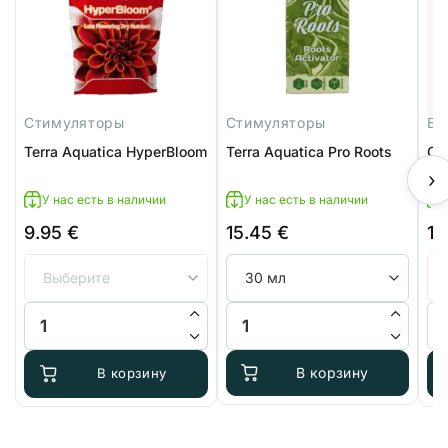
Стимуляторы
Стимуляторы
Ба
Terra Aquatica HyperBloom
Terra Aquatica Pro Roots
Ca
›
У нас есть в наличии
У нас есть в наличии
9.95
€
15.45
€
14
Количество товара Terra Aquatica HyperBloom
Количество товара Terra Aquatic
Ко
В корзину
В корзину