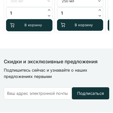
Количество товара Enzymes+ Advanced Hydroponics of Holla
Количество товара Advanced Nut
Ко
В корзину
В корзину
Скидки и эксклюзивные предложения
Подпишитесь сейчас и узнавайте о наших
предложениях первыми
Подписаться