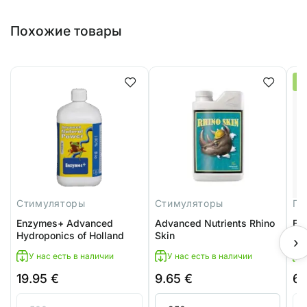
Похожие товары
Н
Стимуляторы
Стимуляторы
Enzymes+ Advanced
Advanced Nutrients Rhino
EC
Hydroponics of Holland
Skin
›
У нас есть в наличии
У нас есть в наличии
19.95
€
9.65
€
6