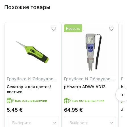
Похожие товары
Новость
Гроубокс И Оборудование
Гроубокс И Оборудование
Секатор и для цветов/
pH-метр ADWA AD12
Кр
листьев
св
›
У нас есть в наличии
У нас есть в наличии
5.45
€
64.95
€
4
Ди
цен
4.8