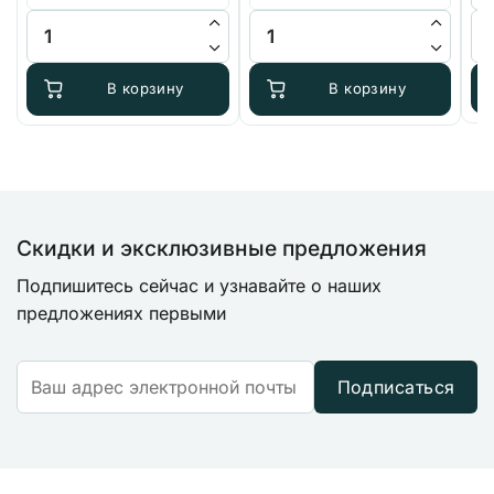
–
Количество товара Секатор и для цветов/листьев
Количество товара pH-метр A
Ко
6.9
В корзину
В корзину
Скидки и эксклюзивные предложения
Подпишитесь сейчас и узнавайте о наших
предложениях первыми
Подписаться