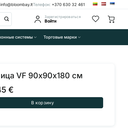
:
info@bloombay.lt
Телефон:
+370 630 32 461
Зарегистрироваться
Войти
понные системы
Торговые марки
ица VF 90x90x180 см
45
€
В корзину