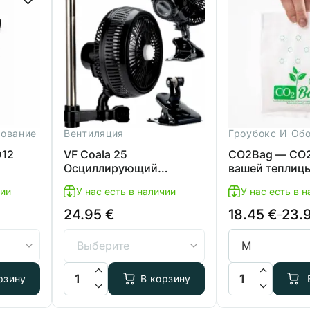
дование
Вентиляция
Гроубокс И Об
D12
VF Coala 25
CO2Bag — CO2
Осциллирующий
вашей теплиц
вентилятор
чии
У нас есть в наличии
У нас есть в 
24.95
€
18.45
€
23.
Диапазон
–
цен:
18.45 €
–
x
pH-метр ADWA AD12
Количество товара VF Coala 25 Осциллирующий в
Количество тов
рзину
В корзину
23.95 €