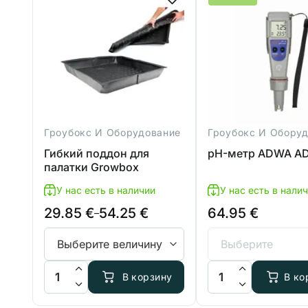
Гроубокс И Оборудование
Гроубокс И Обору
Гибкий поддон для
pH-метр ADWA A
палатки Growbox
У нас есть в наличии
У нас есть в нали
29.85
€
54.25
€
64.95
€
Диапазон
–
цен:
29.85 €
–
Количество товара Гибкий поддон для палатки Growbo
Количество товара 
В корзину
В ко
54.25 €