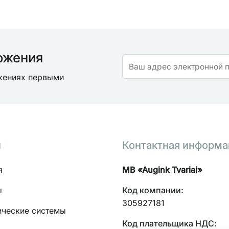
ожения
ожениях первыми
н
Контактная информа
я
MB «Augink Tvariai»
ы
Код компании:
305927181
ические системы
Код плательщика НДС: