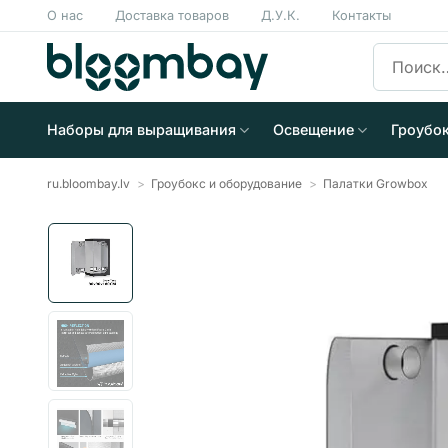
Skip
О нас
Доставка товаров
Д.У.К.
Контакты
to
Искать:
content
Наборы для выращивания
Освещение
Гроубо
ru.bloombay.lv
>
Гроубокс и оборудование
>
Палатки Growbox