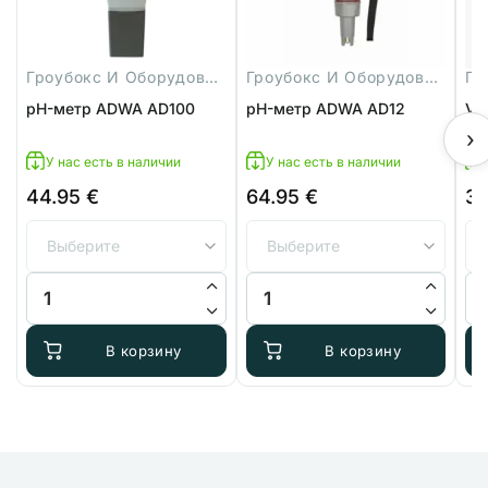
Гроубокс И Оборудование
Гроубокс И Оборудование
pH-метр ADWA AD100
pH-метр ADWA AD12
VF
›
У нас есть в наличии
У нас есть в наличии
44.95
€
64.95
€
3
Количество товара pH-метр ADWA AD100
Количество товара pH-метр A
Ко
В корзину
В корзину