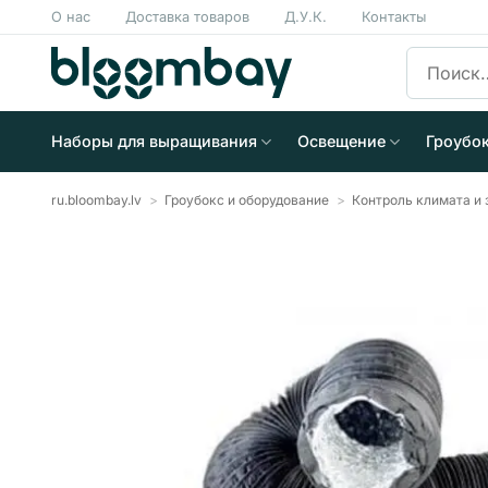
Skip
О нас
Доставка товаров
Д.У.К.
Контакты
to
Искать:
content
Наборы для выращивания
Освещение
Гроубо
ru.bloombay.lv
>
Гроубокс и оборудование
>
Контроль климата и 