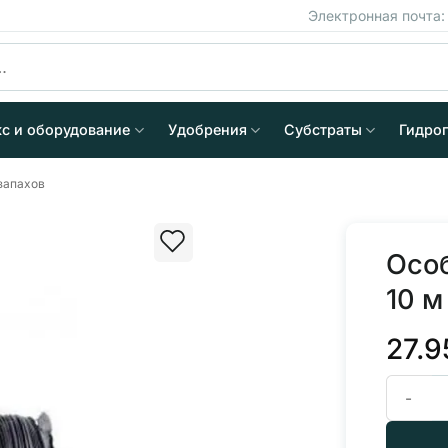
Электронная почта
кс и оборудование
Удобрения
Субстраты
Гидро
запахов
Особ
10 м
27.
Количест