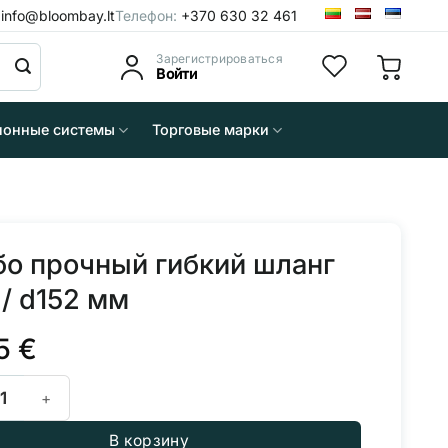
:
info@bloombay.lt
Телефон:
+370 630 32 461
Зарегистрироваться
Войти
понные системы
Торговые марки
о прочный гибкий шланг
 / d152 мм
95
€
во товара Особо прочный гибкий шланг 10 м / d152 мм
В корзину