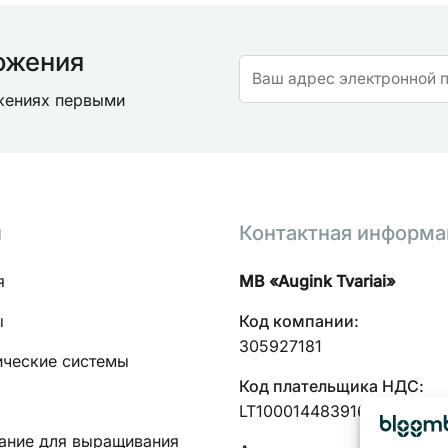
ожения
ожениях первыми
н
Контактная информа
я
MB «Augink Tvariai»
ы
Код компании:
305927181
ические системы
Код плательщика НДС:
LT100014483916
ание для выращивания