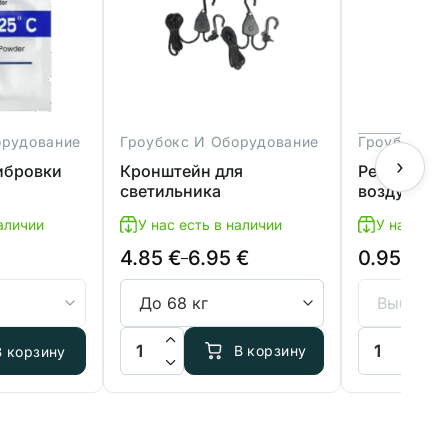
орудование
Гроубокс И Оборудование
Гроубокс И
›
ибровки
Кронштейн для
Регулятор 
светильника
воздуха, 2
наличии
У нас есть в наличии
У нас есть
4.85
€
6.95
€
0.95
€
Диапазон
–
цен:
4.85 €
–
ра Буфер для калибровки pH 9,18
Количество товара Кронштейн для светильник
Количество т
В корзину
В корзину
6.95 €