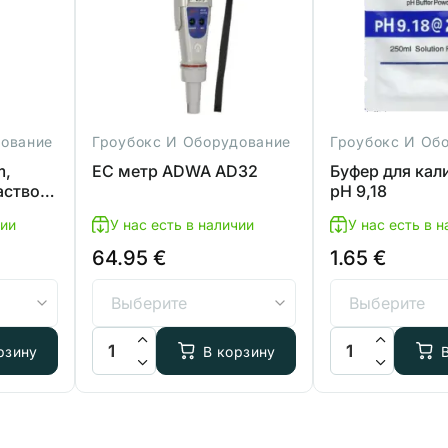
дование
Гроубокс И Оборудование
Гроубокс И Об
m,
EC метр ADWA AD32
Буфер для кал
аствор
pH 9,18
чии
У нас есть в наличии
У нас есть в 
64.95
€
1.65
€
MIN и HIGH
ADWA 12,88 mS/cm, калибровочный раствор EC
Количество товара EC метр ADWA AD32
Количество това
рзину
В корзину