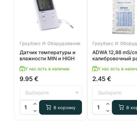
Гроубокс И Оборудование
Гроубокс И Обору
Датчик температуры и
ADWA 12,88 mS/c
влажности MIN и HIGH
калибровочный р
EC
У нас есть в наличии
У нас есть в нали
9.95
€
2.45
€
Количество товара Датчик температуры и влажности 
Количество товара 
В корзину
В ко