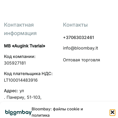
Контактная
Контакты
информация
+37063032461
MB «Augink Tvariai»
info@bloombay.lt
Код компании:
Оптовая торговля
305927181
Код плательщика НДС:
LT100014483916
Адрес:
ул
. Панериу, 51-103,
Каунас, 48334
Bloombay: файлы cookie и
политика