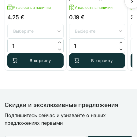
›
воздушных шлангов
У нас есть в наличии
У нас есть в наличии
4.25
€
0.19
€
2
Количество товара Фильтр AutoPot с разъёмом 9 мм
Количество товара Трёхходово
Ко
В корзину
В корзину
Скидки и эксклюзивные предложения
Подпишитесь сейчас и узнавайте о наших
предложениях первыми