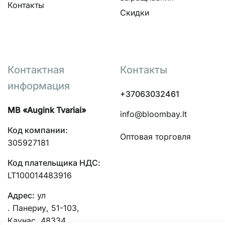
Контакты
Скидки
Контактная
Контакты
информация
+37063032461
MB «Augink Tvariai»
info@bloombay.lt
Код компании:
Оптовая торговля
305927181
Код плательщика НДС:
LT100014483916
Адрес:
ул
. Панериу, 51-103,
Каунас, 48334