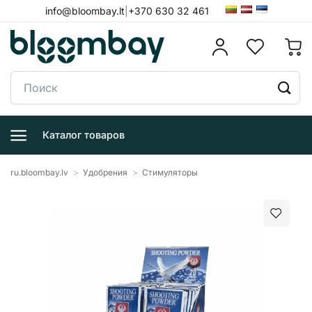
Skip
info@bloombay.lt
|
+370 630 32 461
to
content
Поиск:
Каталог товаров
ru.bloombay.lv
>
Удобрения
>
Стимуляторы