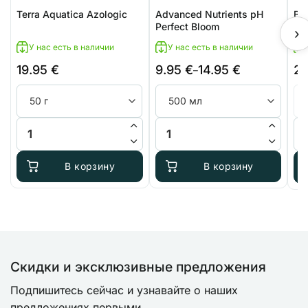
Terra Aquatica Azologic
Advanced Nutrients pH
Bi
Perfect Bloom
›
У нас есть в наличии
У нас есть в наличии
19.95
€
9.95
€
14.95
€
2
Диапазон
–
цен:
9.95 €
–
Количество товара Terra Aquatica Azologic
Количество товара Advanced Nut
Ко
14.95 €
В корзину
В корзину
Скидки и эксклюзивные предложения
Подпишитесь сейчас и узнавайте о наших
предложениях первыми