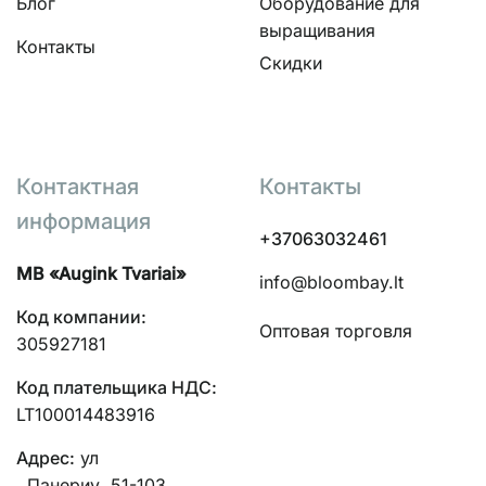
Блог
Оборудование для
выращивания
Контакты
Скидки
Контактная
Контакты
информация
+37063032461
MB «Augink Tvariai»
info@bloombay.lt
Код компании:
Оптовая торговля
305927181
Код плательщика НДС:
LT100014483916
Адрес:
ул
. Панериу, 51-103,