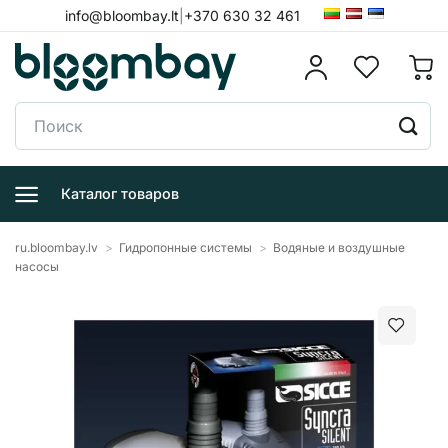
Skip
info@bloombay.lt
|
+370 630 32 461
to
content
Поиск:
Каталог товаров
ru.bloombay.lv
>
Гидропонные системы
>
Водяные и воздушные
насосы