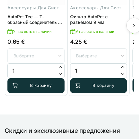
Аксессуары Для Систем
Аксессуары Для Систем
Ги
AutoPot Tee — Т-
Фильтр AutoPot с
Ги
образный соединитель 9
разъёмом 9 мм
Aug
›
мм
У нас есть в наличии
У нас есть в наличии
0.65
€
4.25
€
2
Ди
цен
24.
–
Количество товара AutoPot Tee — Т-образный соединитель 
Количество товара Фильтр Aut
Ко
26.
В корзину
В корзину
Скидки и эксклюзивные предложения