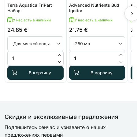
Terra Aquatica TriPart
Advanced Nutrients Bud
Ad
Набор
Ignitor
Ca
›
У нас есть в наличии
У нас есть в наличии
24.85
€
21.75
€
7.
Количество товара Terra Aquatica TriPart Набор
Количество товара Advanced Nut
Ко
В корзину
В корзину
Скидки и эксклюзивные предложения
Подпишитесь сейчас и узнавайте о наших
предложениях первыми