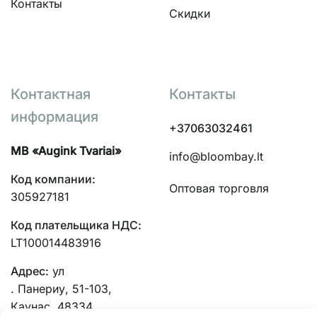
Контакты
Скидки
Контактная
Контакты
информация
+37063032461
MB «Augink Tvariai»
info@bloombay.lt
Код компании:
Оптовая торговля
305927181
Код плательщика НДС:
LT100014483916
Адрес:
ул
. Панериу, 51-103,
Каунас, 48334